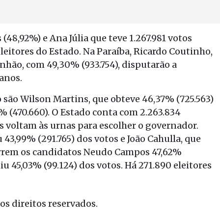
 (48,92%) e Ana Júlia que teve 1.267.981 votos
eleitores do Estado. Na Paraíba, Ricardo Coutinho,
anhão, com 49,30% (933.754), disputarão a
banos.
 são Wilson Martins, que obteve 46,37% (725.563)
% (470.660). O Estado conta com 2.263.834
es voltam às urnas para escolher o governador.
3,99% (291.765) dos votos e João Cahulla, que
correm os candidatos Neudo Campos 47,62%
iu 45,03% (99.124) dos votos. Há 271.890 eleitores
s direitos reservados.