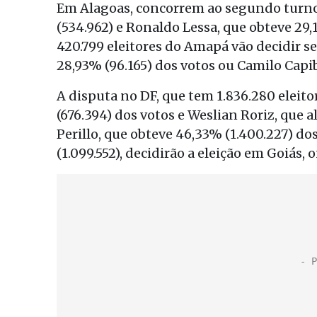
Em Alagoas, concorrem ao segundo turno 
(534.962) e Ronaldo Lessa, que obteve 29,1
420.799 eleitores do Amapá vão decidir s
28,93% (96.165) dos votos ou Camilo Capi
A disputa no DF, que tem 1.836.280 eleito
(676.394) dos votos e Weslian Roriz, que 
Perillo, que obteve 46,33% (1.400.227) do
(1.099.552), decidirão a eleição em Goiás, 