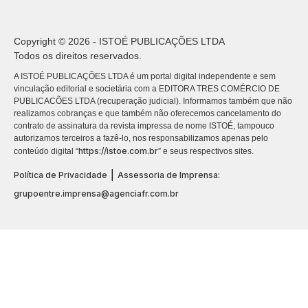
Copyright © 2026 - ISTOÉ PUBLICAÇÕES LTDA
Todos os direitos reservados.
A ISTOÉ PUBLICAÇÕES LTDA é um portal digital independente e sem
vinculação editorial e societária com a EDITORA TRES COMÉRCIO DE
PUBLICACÕES LTDA (recuperação judicial). Informamos também que não
realizamos cobranças e que também não oferecemos cancelamento do
contrato de assinatura da revista impressa de nome ISTOÉ, tampouco
autorizamos terceiros a fazê-lo, nos responsabilizamos apenas pelo
https://istoe.com.br
conteúdo digital “
” e seus respectivos sites.
|
Política de Privacidade
Assessoria de Imprensa:
grupoentre.imprensa@agenciafr.com.br