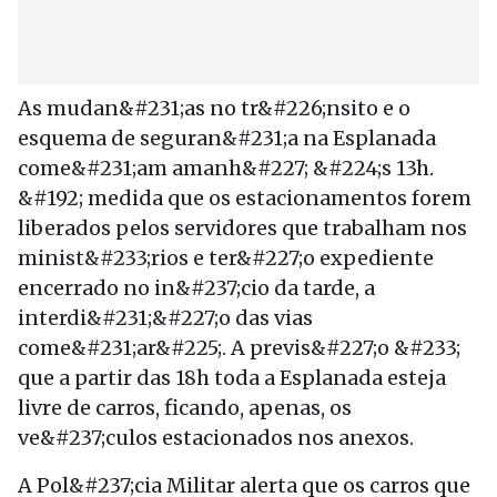
As mudan&#231;as no tr&#226;nsito e o
esquema de seguran&#231;a na Esplanada
come&#231;am amanh&#227; &#224;s 13h.
&#192; medida que os estacionamentos forem
liberados pelos servidores que trabalham nos
minist&#233;rios e ter&#227;o expediente
encerrado no in&#237;cio da tarde, a
interdi&#231;&#227;o das vias
come&#231;ar&#225;. A previs&#227;o &#233;
que a partir das 18h toda a Esplanada esteja
livre de carros, ficando, apenas, os
ve&#237;culos estacionados nos anexos.
A Pol&#237;cia Militar alerta que os carros que