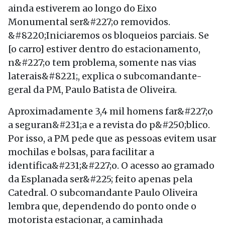
ainda estiverem ao longo do Eixo
Monumental ser&#227;o removidos.
&#8220;Iniciaremos os bloqueios parciais. Se
[o carro] estiver dentro do estacionamento,
n&#227;o tem problema, somente nas vias
laterais&#8221;, explica o subcomandante-
geral da PM, Paulo Batista de Oliveira.
Aproximadamente 3,4 mil homens far&#227;o
a seguran&#231;a e a revista do p&#250;blico.
Por isso, a PM pede que as pessoas evitem usar
mochilas e bolsas, para facilitar a
identifica&#231;&#227;o. O acesso ao gramado
da Esplanada ser&#225; feito apenas pela
Catedral. O subcomandante Paulo Oliveira
lembra que, dependendo do ponto onde o
motorista estacionar, a caminhada