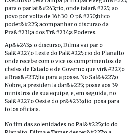
Executivo pela rampa principal e seguir&#225;
para o parlat&#243;rio, onde falar&#225; ao
povo por volta de 16h30. O p&#250;blico
poder&#225; acompanhar o discurso da
Pra&#231;a dos Tr&#234;s Poderes.
Ap&#243;s o discurso, Dilma vai par o
Sal&#227;o Leste do Pal&#225;cio do Planalto
onde recebe com o vice os cumprimentos de
chefes de Estado e de Governo que vir&#227;o
a Bras&#237;lia para a posse. No Sal&#227;o
Nobre, a presidenta dar&#225; posse aos 39
ministros de sua equipe, e, em seguida, no
Sal&#227;o Oeste do pr&#233;dio, posa para
fotos oficiais.
No fim das solenidades no Pal&#225;cio do
Planalto, Dilma e Temer descer&#227;o a