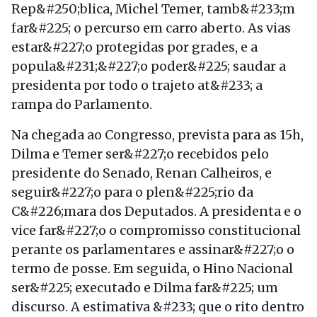
Rep&#250;blica, Michel Temer, tamb&#233;m
far&#225; o percurso em carro aberto. As vias
estar&#227;o protegidas por grades, e a
popula&#231;&#227;o poder&#225; saudar a
presidenta por todo o trajeto at&#233; a
rampa do Parlamento.
Na chegada ao Congresso, prevista para as 15h,
Dilma e Temer ser&#227;o recebidos pelo
presidente do Senado, Renan Calheiros, e
seguir&#227;o para o plen&#225;rio da
C&#226;mara dos Deputados. A presidenta e o
vice far&#227;o o compromisso constitucional
perante os parlamentares e assinar&#227;o o
termo de posse. Em seguida, o Hino Nacional
ser&#225; executado e Dilma far&#225; um
discurso. A estimativa &#233; que o rito dentro