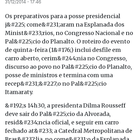
31/12/2014 - 17:46
Os preparativos para a posse presidencial
j&#225; come&#231;aram na Esplanada dos
Minist&#233;rios, no Congresso Nacional e no
Pal&#225;cio do Planalto. O roteiro do evento
de quinta-feira (1&#176;) inclui desfile em
carro aberto, cerim&#244;nia no Congresso,
discurso ao povo no Pal&#225;cio do Planalto,
posse de ministros e termina com uma
recep&#231;&#227;o no Pal&#225;cio
Itamaraty.
&#192;s 14h30, a presidenta Dilma Rousseff
deve sair do Pal&#225;cio da Alvorada,
resid&#234;ncia oficial, e seguir em carro
fechado at&#233; a Catedral Metropolitana de
Bras&#237;lia, no come&#231;o da Esplanada