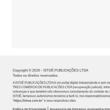
Copyright © 2026 - ISTOÉ PUBLICAÇÕES LTDA
Todos os direitos reservados.
A ISTOÉ PUBLICAÇÕES LTDA é um portal digital independente e sem vin
TRES COMÉRCIO DE PUBLICACÕES LTDA (recuperação judicial). Info
cobranças e que também não oferecemos cancelamento do contrato de a
ISTOÉ, tampouco autorizamos terceiros a fazê-lo, nos responsabilizamos
https://istoe.com.br
“
” e seus respectivos sites.
|
Política de Privacidade
Assessoria de Imprensa: grupoentre.im