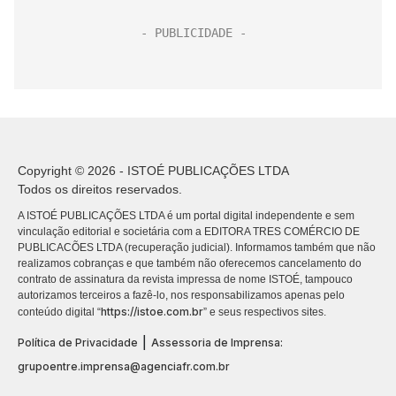
Copyright © 2026 - ISTOÉ PUBLICAÇÕES LTDA
Todos os direitos reservados.
A ISTOÉ PUBLICAÇÕES LTDA é um portal digital independente e sem
vinculação editorial e societária com a EDITORA TRES COMÉRCIO DE
PUBLICACÕES LTDA (recuperação judicial). Informamos também que não
realizamos cobranças e que também não oferecemos cancelamento do
contrato de assinatura da revista impressa de nome ISTOÉ, tampouco
autorizamos terceiros a fazê-lo, nos responsabilizamos apenas pelo
https://istoe.com.br
conteúdo digital “
” e seus respectivos sites.
|
Política de Privacidade
Assessoria de Imprensa:
grupoentre.imprensa@agenciafr.com.br