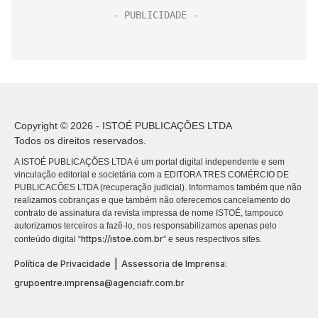
Copyright © 2026 - ISTOÉ PUBLICAÇÕES LTDA
Todos os direitos reservados.
A ISTOÉ PUBLICAÇÕES LTDA é um portal digital independente e sem
vinculação editorial e societária com a EDITORA TRES COMÉRCIO DE
PUBLICACÕES LTDA (recuperação judicial). Informamos também que não
realizamos cobranças e que também não oferecemos cancelamento do
contrato de assinatura da revista impressa de nome ISTOÉ, tampouco
autorizamos terceiros a fazê-lo, nos responsabilizamos apenas pelo
https://istoe.com.br
conteúdo digital “
” e seus respectivos sites.
|
Política de Privacidade
Assessoria de Imprensa:
grupoentre.imprensa@agenciafr.com.br