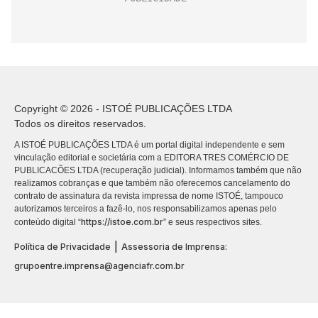
Copyright © 2026 - ISTOÉ PUBLICAÇÕES LTDA
Todos os direitos reservados.
A ISTOÉ PUBLICAÇÕES LTDA é um portal digital independente e sem
vinculação editorial e societária com a EDITORA TRES COMÉRCIO DE
PUBLICACÕES LTDA (recuperação judicial). Informamos também que não
realizamos cobranças e que também não oferecemos cancelamento do
contrato de assinatura da revista impressa de nome ISTOÉ, tampouco
autorizamos terceiros a fazê-lo, nos responsabilizamos apenas pelo
https://istoe.com.br
conteúdo digital “
” e seus respectivos sites.
|
Política de Privacidade
Assessoria de Imprensa:
grupoentre.imprensa@agenciafr.com.br