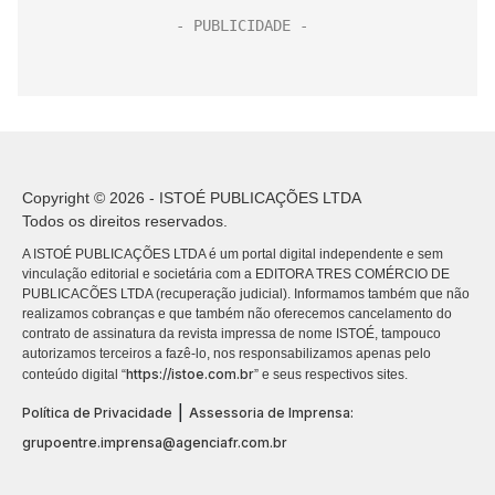
Copyright © 2026 - ISTOÉ PUBLICAÇÕES LTDA
Todos os direitos reservados.
A ISTOÉ PUBLICAÇÕES LTDA é um portal digital independente e sem
vinculação editorial e societária com a EDITORA TRES COMÉRCIO DE
PUBLICACÕES LTDA (recuperação judicial). Informamos também que não
realizamos cobranças e que também não oferecemos cancelamento do
contrato de assinatura da revista impressa de nome ISTOÉ, tampouco
autorizamos terceiros a fazê-lo, nos responsabilizamos apenas pelo
https://istoe.com.br
conteúdo digital “
” e seus respectivos sites.
|
Política de Privacidade
Assessoria de Imprensa:
grupoentre.imprensa@agenciafr.com.br