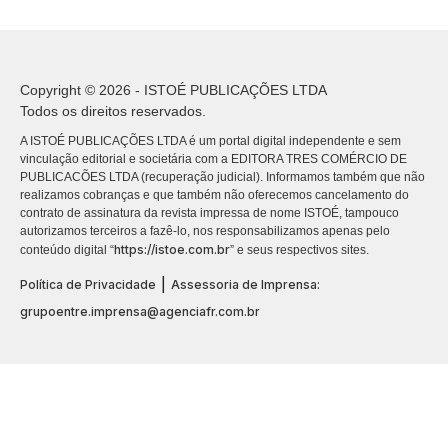
Copyright © 2026 - ISTOÉ PUBLICAÇÕES LTDA
Todos os direitos reservados.
A ISTOÉ PUBLICAÇÕES LTDA é um portal digital independente e sem
vinculação editorial e societária com a EDITORA TRES COMÉRCIO DE
PUBLICACÕES LTDA (recuperação judicial). Informamos também que não
realizamos cobranças e que também não oferecemos cancelamento do
contrato de assinatura da revista impressa de nome ISTOÉ, tampouco
autorizamos terceiros a fazê-lo, nos responsabilizamos apenas pelo
https://istoe.com.br
conteúdo digital “
” e seus respectivos sites.
|
Política de Privacidade
Assessoria de Imprensa:
grupoentre.imprensa@agenciafr.com.br