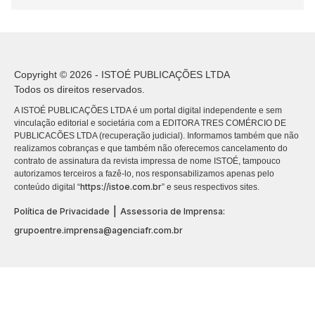
Copyright © 2026 - ISTOÉ PUBLICAÇÕES LTDA
Todos os direitos reservados.
A ISTOÉ PUBLICAÇÕES LTDA é um portal digital independente e sem
vinculação editorial e societária com a EDITORA TRES COMÉRCIO DE
PUBLICACÕES LTDA (recuperação judicial). Informamos também que não
realizamos cobranças e que também não oferecemos cancelamento do
contrato de assinatura da revista impressa de nome ISTOÉ, tampouco
autorizamos terceiros a fazê-lo, nos responsabilizamos apenas pelo
https://istoe.com.br
conteúdo digital “
” e seus respectivos sites.
|
Política de Privacidade
Assessoria de Imprensa:
grupoentre.imprensa@agenciafr.com.br