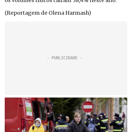
os volumes físicos caíram 38,4% neste ano.
(Reportagem de Olena Harmash)