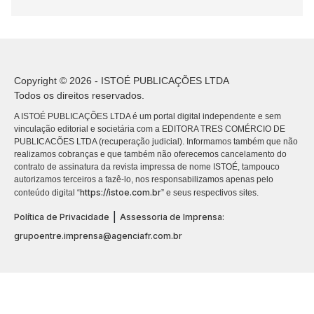
Copyright © 2026 - ISTOÉ PUBLICAÇÕES LTDA
Todos os direitos reservados.
A ISTOÉ PUBLICAÇÕES LTDA é um portal digital independente e sem
vinculação editorial e societária com a EDITORA TRES COMÉRCIO DE
PUBLICACÕES LTDA (recuperação judicial). Informamos também que não
realizamos cobranças e que também não oferecemos cancelamento do
contrato de assinatura da revista impressa de nome ISTOÉ, tampouco
autorizamos terceiros a fazê-lo, nos responsabilizamos apenas pelo
https://istoe.com.br
conteúdo digital “
” e seus respectivos sites.
|
Política de Privacidade
Assessoria de Imprensa:
grupoentre.imprensa@agenciafr.com.br