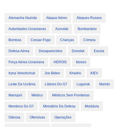
Alemanha Nazista
Ataque Aéreo
Ataques Russos
Autoridades Ucranianas
Azovstal
Bombardeio
Bombas
Cessar-Fogo
Crianças
Crimeia
Defesa Aérea
Desaparecidos
Donetsk
Escola
Força Aérea Ucraniana
HEROIS
Idosos
Iryna Vereshchuk
Joe Biden
Kharkiv
KIEV
Leste Da Ucrânia
Líderes Do G7
Lugansk
Marido
Mariupol
Médico
Médicos Sem Fronteiras
Membros Do G7
Ministério Da Defesa
Moldávia
Odessa
Ofensivas
Operações