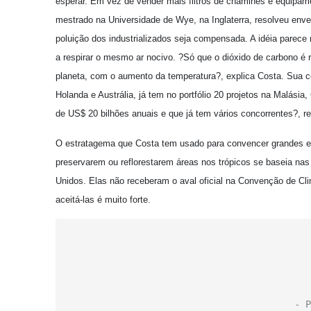
esperar. Em vez de vender mais filtros de chaminés e equip
mestrado na Universidade de Wye, na Inglaterra, resolveu enve
poluição dos industrializados seja compensada. A idéia parece 
a respirar o mesmo ar nocivo. ?Só que o dióxido de carbono é 
planeta, com o aumento da temperatura?, explica Costa. Sua co
Holanda e Austrália, já tem no portfólio 20 projetos na Malási
de US$ 20 bilhões anuais e que já tem vários concorrentes?, re
O estratagema que Costa tem usado para convencer grandes e
preservarem ou reflorestarem áreas nos trópicos se baseia na
Unidos. Elas não receberam o aval oficial na Convenção de Cli
aceitá-las é muito forte.