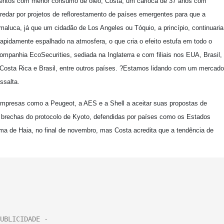
amentos com menor consumo de óleo, Costa, um carioca de 37 anos com
redar por projetos de reflorestamento de países emergentes para que a
maluca, já que um cidadão de Los Angeles ou Tóquio, a princípio, continuaria
rapidamente espalhado na atmosfera, o que cria o efeito estufa em todo o
mpanhia EcoSecurities, sediada na Inglaterra e com filiais nos EUA, Brasil,
a, Costa Rica e Brasil, entre outros países. ?Estamos lidando com um mercado
ssalta.
mpresas como a Peugeot, a AES e a Shell a aceitar suas propostas de
s brechas do protocolo de Kyoto, defendidas por países como os Estados
ma de Haia, no final de novembro, mas Costa acredita que a tendência de