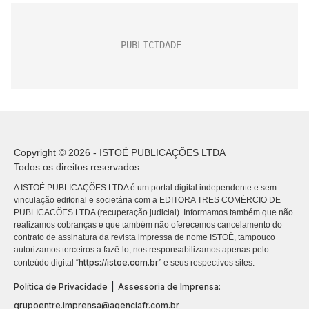
Copyright © 2026 - ISTOÉ PUBLICAÇÕES LTDA
Todos os direitos reservados.
A ISTOÉ PUBLICAÇÕES LTDA é um portal digital independente e sem
vinculação editorial e societária com a EDITORA TRES COMÉRCIO DE
PUBLICACÕES LTDA (recuperação judicial). Informamos também que não
realizamos cobranças e que também não oferecemos cancelamento do
contrato de assinatura da revista impressa de nome ISTOÉ, tampouco
autorizamos terceiros a fazê-lo, nos responsabilizamos apenas pelo
https://istoe.com.br
conteúdo digital “
” e seus respectivos sites.
|
Política de Privacidade
Assessoria de Imprensa:
grupoentre.imprensa@agenciafr.com.br