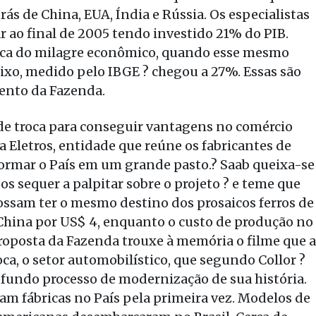
rás de China, EUA, Índia e Rússia. Os especialistas
ar ao final de 2005 tendo investido 21% do PIB.
poca do milagre econômico, quando esse mesmo
Fixo, medido pelo IBGE ? chegou a 27%. Essas são
ento da Fazenda.
e troca para conseguir vantagens no comércio
da Eletros, entidade que reúne os fabricantes de
sformar o País em um grande pasto.? Saab queixa-se
 sequer a palpitar sobre o projeto ? e teme que
ossam ter o mesmo destino dos prosaicos ferros de
China por US$ 4, enquanto o custo de produção no
proposta da Fazenda trouxe à memória o filme que a
oca, o setor automobilístico, que segundo Collor ?
ofundo processo de modernização de sua história.
m fábricas no País pela primeira vez. Modelos de