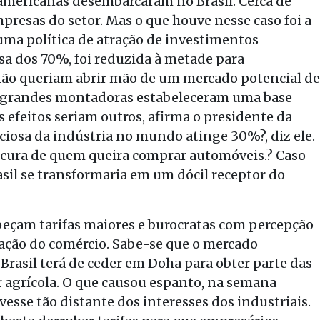
 americanas desembarcaram no Brasil. Cerca de
presas do setor. Mas o que houve nesse caso foi a
uma política de atração de investimentos
asa dos 70%, foi reduzida à metade para
não queriam abrir mão de um mercado potencial de
as grandes montadoras estabeleceram uma base
os efeitos seriam outros, afirma o presidente da
ociosa da indústria no mundo atinge 30%?, diz ele.
ocura de quem queira comprar automóveis.? Caso
asil se transformaria em um dócil receptor do
 peçam tarifas maiores e burocratas com percepção
zação do comércio. Sabe-se que o mercado
Brasil terá de ceder em Doha para obter parte das
r agrícola. O que causou espanto, na semana
vesse tão distante dos interesses dos industriais.