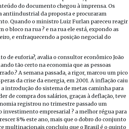
conteúdo do documento chegou à imprensa. Os
a antiindustrial da proposta e procuraram
to. Quando o ministro Luiz Furlan pareceu reagir
o bloco na rua ? e na rua ele está, expondo as
eiro, e enfraquecendo a posição negocial do
 de euforia?, avalia o consultor econômico João
dando tão certo na economia que as pessoas
rrado.? A semana passada, a rigor, marcou um pico
eras da crise da energia, em 2001. A inflação caiu
de a introdução do sistema de metas caminha para
der de compra dos salários, graças à deflação, teve
onomia registrou no trimestre passado um
 investimento empresarial ? a melhor régua para
 crescer 8% este ano, mais que o dobro do conjunto
 multinacionais concluiu que o Brasil é o quinto