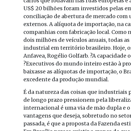
carros que rodavam nas ruas européias e
US$ 20 bilhões foram investidos pelas em
conciliação de abertura de mercado com 
externos. A alíquota de importação, na c
companhias com fabricação local. Como 
dois milhões de veículos anuais, todas 
industrial em território brasileiro. Hoje, 
Anfavea, Rogélio Golfarb. ?A capacidade 
?Executivos do mundo inteiro estão à pr
baixasse as alíquotas de importação, o Br
excedente da produção mundial.
É da natureza das coisas que industriais
de longo prazo pressionem pela liberali
internacional é uma via de mão dupla e o 
vantagens que deseja, sobretudo no seto
passada, é que a proposta da Fazenda esti