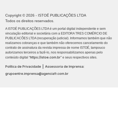
Copyright © 2026 - ISTOÉ PUBLICAÇÕES LTDA
Todos os direitos reservados.
A ISTOÉ PUBLICAÇÕES LTDA é um portal digital independente e sem
vinculação editorial e societária com a EDITORA TRES COMÉRCIO DE
PUBLICACÕES LTDA (recuperação judicial). Informamos também que não
realizamos cobranças e que também não oferecemos cancelamento do
contrato de assinatura da revista impressa de nome ISTOÉ, tampouco
autorizamos terceiros a fazê-lo, nos responsabilizamos apenas pelo
https://istoe.com.br
conteúdo digital “
” e seus respectivos sites.
|
Política de Privacidade
Assessoria de Imprensa:
grupoentre.imprensa@agenciafr.com.br