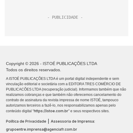
Copyright © 2026 - ISTOÉ PUBLICAÇÕES LTDA
Todos os direitos reservados.
A ISTOÉ PUBLICAÇÕES LTDA é um portal digital independente e sem
vinculação editorial e societária com a EDITORA TRES COMÉRCIO DE
PUBLICACÕES LTDA (recuperação judicial). Informamos também que não
realizamos cobranças e que também não oferecemos cancelamento do
contrato de assinatura da revista impressa de nome ISTOÉ, tampouco
autorizamos terceiros a fazê-lo, nos responsabilizamos apenas pelo
https://istoe.com.br
conteúdo digital “
” e seus respectivos sites.
|
Política de Privacidade
Assessoria de Imprensa:
grupoentre.imprensa@agenciafr.com.br