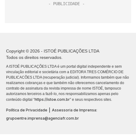
Copyright © 2026 - ISTOÉ PUBLICAÇÕES LTDA
Todos os direitos reservados.
A ISTOÉ PUBLICAÇÕES LTDA é um portal digital independente e sem
vinculação editorial e societária com a EDITORA TRES COMÉRCIO DE
PUBLICACÕES LTDA (recuperação judicial). Informamos também que não
realizamos cobranças e que também não oferecemos cancelamento do
contrato de assinatura da revista impressa de nome ISTOÉ, tampouco
autorizamos terceiros a fazê-lo, nos responsabilizamos apenas pelo
https://istoe.com.br
conteúdo digital “
” e seus respectivos sites.
|
Política de Privacidade
Assessoria de Imprensa:
grupoentre.imprensa@agenciafr.com.br