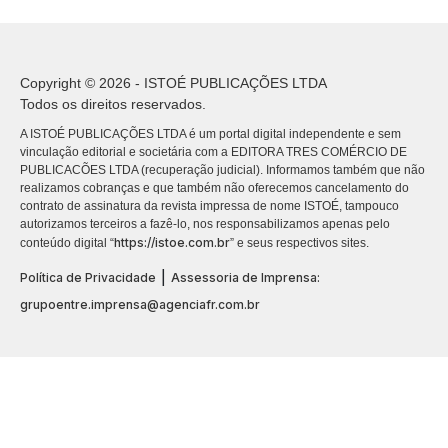
Copyright © 2026 - ISTOÉ PUBLICAÇÕES LTDA
Todos os direitos reservados.
A ISTOÉ PUBLICAÇÕES LTDA é um portal digital independente e sem
vinculação editorial e societária com a EDITORA TRES COMÉRCIO DE
PUBLICACÕES LTDA (recuperação judicial). Informamos também que não
realizamos cobranças e que também não oferecemos cancelamento do
contrato de assinatura da revista impressa de nome ISTOÉ, tampouco
autorizamos terceiros a fazê-lo, nos responsabilizamos apenas pelo
https://istoe.com.br
conteúdo digital “
” e seus respectivos sites.
|
Política de Privacidade
Assessoria de Imprensa:
grupoentre.imprensa@agenciafr.com.br