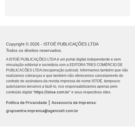
Copyright © 2026 - ISTOÉ PUBLICAÇÕES LTDA
Todos os direitos reservados.
A ISTOÉ PUBLICAÇÕES LTDA é um portal digital independente e sem
vinculação editorial e societária com a EDITORA TRES COMÉRCIO DE
PUBLICACÕES LTDA (recuperação judicial). Informamos também que não
realizamos cobranças e que também não oferecemos cancelamento do
contrato de assinatura da revista impressa de nome ISTOÉ, tampouco
autorizamos terceiros a fazê-lo, nos responsabilizamos apenas pelo
https://istoe.com.br
conteúdo digital “
” e seus respectivos sites.
|
Política de Privacidade
Assessoria de Imprensa:
grupoentre.imprensa@agenciafr.com.br