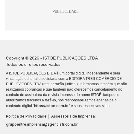
Copyright © 2026 - ISTOÉ PUBLICAÇÕES LTDA
Todos os direitos reservados.
A ISTOÉ PUBLICAÇÕES LTDA é um portal digital independente e sem
vinculação editorial e societária com a EDITORA TRES COMÉRCIO DE
PUBLICACÕES LTDA (recuperação judicial). Informamos também que não
realizamos cobranças e que também não oferecemos cancelamento do
contrato de assinatura da revista impressa de nome ISTOÉ, tampouco
autorizamos terceiros a fazê-lo, nos responsabilizamos apenas pelo
https://istoe.com.br
conteúdo digital “
” e seus respectivos sites.
|
Política de Privacidade
Assessoria de Imprensa:
grupoentre.imprensa@agenciafr.com.br