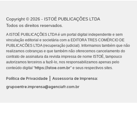
Copyright © 2026 - ISTOÉ PUBLICAÇÕES LTDA
Todos os direitos reservados.
A ISTOÉ PUBLICAÇÕES LTDA é um portal digital independente e sem
vinculação editorial e societária com a EDITORA TRES COMÉRCIO DE
PUBLICACÕES LTDA (recuperação judicial). Informamos também que não
realizamos cobranças e que também não oferecemos cancelamento do
contrato de assinatura da revista impressa de nome ISTOÉ, tampouco
autorizamos terceiros a fazê-lo, nos responsabilizamos apenas pelo
https://istoe.com.br
conteúdo digital “
” e seus respectivos sites.
|
Política de Privacidade
Assessoria de Imprensa:
grupoentre.imprensa@agenciafr.com.br