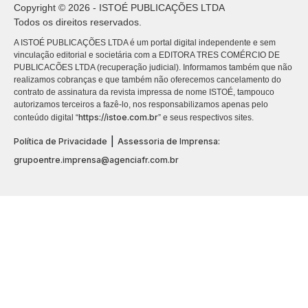
Copyright © 2026 - ISTOÉ PUBLICAÇÕES LTDA
Todos os direitos reservados.
A ISTOÉ PUBLICAÇÕES LTDA é um portal digital independente e sem
vinculação editorial e societária com a EDITORA TRES COMÉRCIO DE
PUBLICACÕES LTDA (recuperação judicial). Informamos também que não
realizamos cobranças e que também não oferecemos cancelamento do
contrato de assinatura da revista impressa de nome ISTOÉ, tampouco
autorizamos terceiros a fazê-lo, nos responsabilizamos apenas pelo
https://istoe.com.br
conteúdo digital “
” e seus respectivos sites.
|
Política de Privacidade
Assessoria de Imprensa:
grupoentre.imprensa@agenciafr.com.br