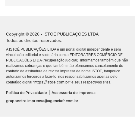
Copyright © 2026 - ISTOÉ PUBLICAÇÕES LTDA
Todos os direitos reservados.
A ISTOÉ PUBLICAÇÕES LTDA é um portal digital independente e sem
vinculação editorial e societária com a EDITORA TRES COMÉRCIO DE
PUBLICACÕES LTDA (recuperação judicial). Informamos também que não
realizamos cobranças e que também não oferecemos cancelamento do
contrato de assinatura da revista impressa de nome ISTOÉ, tampouco
autorizamos terceiros a fazê-lo, nos responsabilizamos apenas pelo
https://istoe.com.br
conteúdo digital “
” e seus respectivos sites.
|
Política de Privacidade
Assessoria de Imprensa:
grupoentre.imprensa@agenciafr.com.br