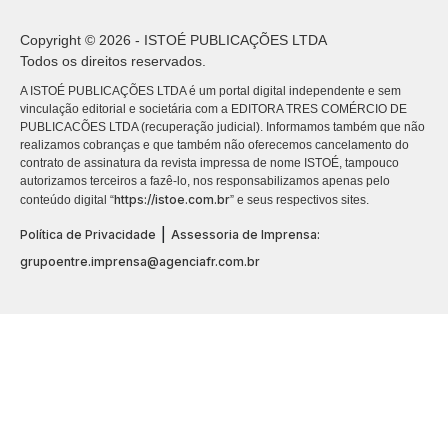
Copyright © 2026 - ISTOÉ PUBLICAÇÕES LTDA
Todos os direitos reservados.
A ISTOÉ PUBLICAÇÕES LTDA é um portal digital independente e sem
vinculação editorial e societária com a EDITORA TRES COMÉRCIO DE
PUBLICACÕES LTDA (recuperação judicial). Informamos também que não
realizamos cobranças e que também não oferecemos cancelamento do
contrato de assinatura da revista impressa de nome ISTOÉ, tampouco
autorizamos terceiros a fazê-lo, nos responsabilizamos apenas pelo
https://istoe.com.br
conteúdo digital “
” e seus respectivos sites.
|
Política de Privacidade
Assessoria de Imprensa:
grupoentre.imprensa@agenciafr.com.br