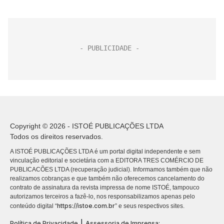
Copyright © 2026 - ISTOÉ PUBLICAÇÕES LTDA
Todos os direitos reservados.
A ISTOÉ PUBLICAÇÕES LTDA é um portal digital independente e sem
vinculação editorial e societária com a EDITORA TRES COMÉRCIO DE
PUBLICACÕES LTDA (recuperação judicial). Informamos também que não
realizamos cobranças e que também não oferecemos cancelamento do
contrato de assinatura da revista impressa de nome ISTOÉ, tampouco
autorizamos terceiros a fazê-lo, nos responsabilizamos apenas pelo
https://istoe.com.br
conteúdo digital “
” e seus respectivos sites.
|
Política de Privacidade
Assessoria de Imprensa: