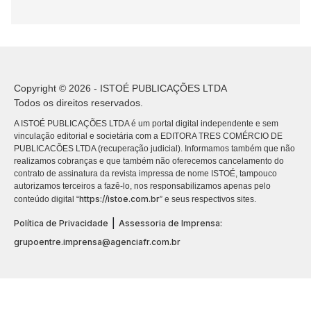
Copyright © 2026 - ISTOÉ PUBLICAÇÕES LTDA
Todos os direitos reservados.
A ISTOÉ PUBLICAÇÕES LTDA é um portal digital independente e sem
vinculação editorial e societária com a EDITORA TRES COMÉRCIO DE
PUBLICACÕES LTDA (recuperação judicial). Informamos também que não
realizamos cobranças e que também não oferecemos cancelamento do
contrato de assinatura da revista impressa de nome ISTOÉ, tampouco
autorizamos terceiros a fazê-lo, nos responsabilizamos apenas pelo
https://istoe.com.br
conteúdo digital “
” e seus respectivos sites.
|
Política de Privacidade
Assessoria de Imprensa:
grupoentre.imprensa@agenciafr.com.br