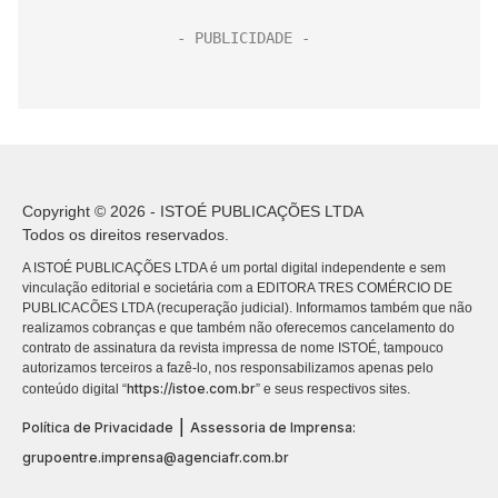
Copyright © 2026 - ISTOÉ PUBLICAÇÕES LTDA
Todos os direitos reservados.
A ISTOÉ PUBLICAÇÕES LTDA é um portal digital independente e sem
vinculação editorial e societária com a EDITORA TRES COMÉRCIO DE
PUBLICACÕES LTDA (recuperação judicial). Informamos também que não
realizamos cobranças e que também não oferecemos cancelamento do
contrato de assinatura da revista impressa de nome ISTOÉ, tampouco
autorizamos terceiros a fazê-lo, nos responsabilizamos apenas pelo
https://istoe.com.br
conteúdo digital “
” e seus respectivos sites.
|
Política de Privacidade
Assessoria de Imprensa:
grupoentre.imprensa@agenciafr.com.br