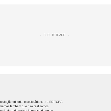
culação editorial e societária com a EDITORA
rmamos também que não realizamos
ssinatura da revista impressa de nome