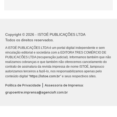
Copyright © 2026 - ISTOÉ PUBLICAÇÕES LTDA
Todos os direitos reservados.
A ISTOÉ PUBLICAÇÕES LTDA é um portal digital independente e sem
vinculação editorial e societária com a EDITORA TRES COMÉRCIO DE
PUBLICACÕES LTDA (recuperação judicial). Informamos também que não
realizamos cobranças e que também não oferecemos cancelamento do
contrato de assinatura da revista impressa de nome ISTOÉ, tampouco
autorizamos terceiros a fazê-lo, nos responsabilizamos apenas pelo
https://istoe.com.br
conteúdo digital “
” e seus respectivos sites.
|
Política de Privacidade
Assessoria de Imprensa:
grupoentre.imprensa@agenciafr.com.br