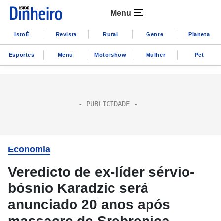
Menu
IstoÉ
Revista
Rural
Gente
Planeta
Esportes
Menu
Motorshow
Mulher
Pet
Economia
Veredicto de ex-líder sérvio-
bósnio Karadzic será
anunciado 20 anos após
massacre de Srebrenica