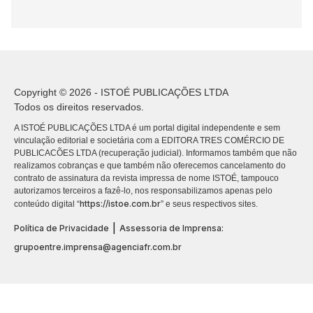
Copyright © 2026 - ISTOÉ PUBLICAÇÕES LTDA
Todos os direitos reservados.
A ISTOÉ PUBLICAÇÕES LTDA é um portal digital independente e sem
vinculação editorial e societária com a EDITORA TRES COMÉRCIO DE
PUBLICACÕES LTDA (recuperação judicial). Informamos também que não
realizamos cobranças e que também não oferecemos cancelamento do
contrato de assinatura da revista impressa de nome ISTOÉ, tampouco
autorizamos terceiros a fazê-lo, nos responsabilizamos apenas pelo
https://istoe.com.br
conteúdo digital “
” e seus respectivos sites.
|
Política de Privacidade
Assessoria de Imprensa:
grupoentre.imprensa@agenciafr.com.br