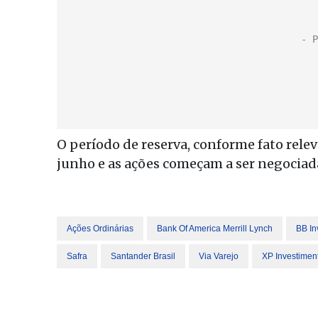
O período de reserva, conforme fato rele
junho e as ações começam a ser negociad
Ações Ordinárias
Bank Of America Merrill Lynch
BB In
Safra
Santander Brasil
Via Varejo
XP Investimen