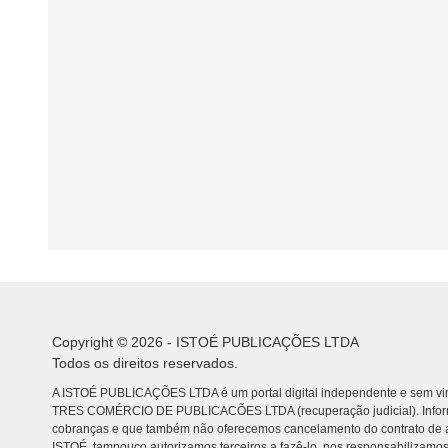
Copyright © 2026 - ISTOÉ PUBLICAÇÕES LTDA
Todos os direitos reservados.
A ISTOÉ PUBLICAÇÕES LTDA é um portal digital independente e sem vin
TRES COMÉRCIO DE PUBLICACÕES LTDA (recuperação judicial). Info
cobranças e que também não oferecemos cancelamento do contrato de a
ISTOÉ, tampouco autorizamos terceiros a fazê-lo, nos responsabilizamos