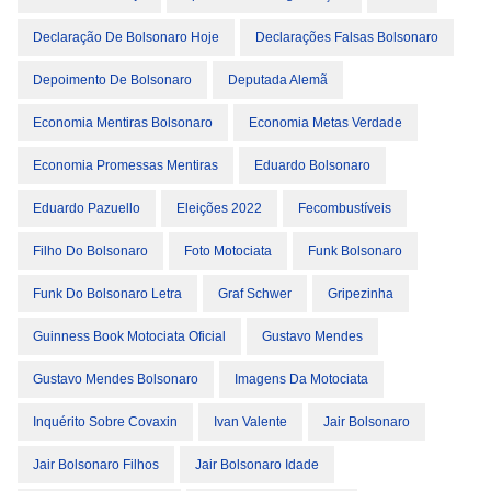
Declaração De Bolsonaro Hoje
Declarações Falsas Bolsonaro
Depoimento De Bolsonaro
Deputada Alemã
Economia Mentiras Bolsonaro
Economia Metas Verdade
Economia Promessas Mentiras
Eduardo Bolsonaro
Eduardo Pazuello
Eleições 2022
Fecombustíveis
Filho Do Bolsonaro
Foto Motociata
Funk Bolsonaro
Funk Do Bolsonaro Letra
Graf Schwer
Gripezinha
Guinness Book Motociata Oficial
Gustavo Mendes
Gustavo Mendes Bolsonaro
Imagens Da Motociata
Inquérito Sobre Covaxin
Ivan Valente
Jair Bolsonaro
Jair Bolsonaro Filhos
Jair Bolsonaro Idade