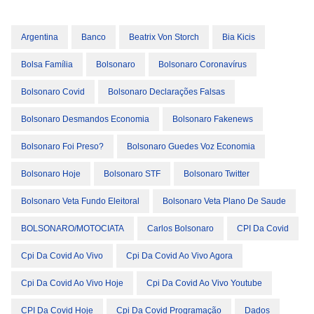
Argentina
Banco
Beatrix Von Storch
Bia Kicis
Bolsa Família
Bolsonaro
Bolsonaro Coronavírus
Bolsonaro Covid
Bolsonaro Declarações Falsas
Bolsonaro Desmandos Economia
Bolsonaro Fakenews
Bolsonaro Foi Preso?
Bolsonaro Guedes Voz Economia
Bolsonaro Hoje
Bolsonaro STF
Bolsonaro Twitter
Bolsonaro Veta Fundo Eleitoral
Bolsonaro Veta Plano De Saude
BOLSONARO/MOTOCIATA
Carlos Bolsonaro
CPI Da Covid
Cpi Da Covid Ao Vivo
Cpi Da Covid Ao Vivo Agora
Cpi Da Covid Ao Vivo Hoje
Cpi Da Covid Ao Vivo Youtube
CPI Da Covid Hoje
Cpi Da Covid Programação
Dados