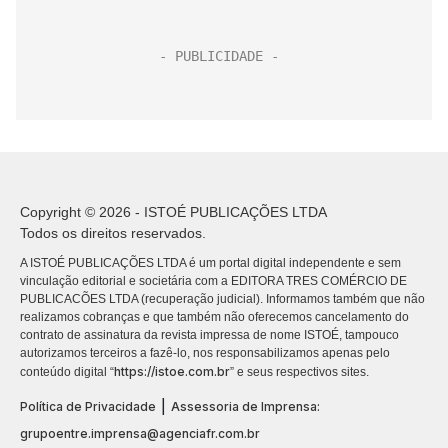
Copyright © 2026 - ISTOÉ PUBLICAÇÕES LTDA
Todos os direitos reservados.
A ISTOÉ PUBLICAÇÕES LTDA é um portal digital independente e sem
vinculação editorial e societária com a EDITORA TRES COMÉRCIO DE
PUBLICACÕES LTDA (recuperação judicial). Informamos também que não
realizamos cobranças e que também não oferecemos cancelamento do
contrato de assinatura da revista impressa de nome ISTOÉ, tampouco
autorizamos terceiros a fazê-lo, nos responsabilizamos apenas pelo
https://istoe.com.br
conteúdo digital “
” e seus respectivos sites.
|
Política de Privacidade
Assessoria de Imprensa:
grupoentre.imprensa@agenciafr.com.br