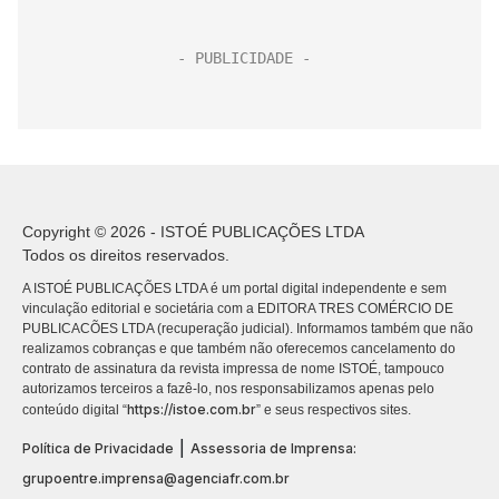
Copyright © 2026 - ISTOÉ PUBLICAÇÕES LTDA
Todos os direitos reservados.
A ISTOÉ PUBLICAÇÕES LTDA é um portal digital independente e sem
vinculação editorial e societária com a EDITORA TRES COMÉRCIO DE
PUBLICACÕES LTDA (recuperação judicial). Informamos também que não
realizamos cobranças e que também não oferecemos cancelamento do
contrato de assinatura da revista impressa de nome ISTOÉ, tampouco
autorizamos terceiros a fazê-lo, nos responsabilizamos apenas pelo
https://istoe.com.br
conteúdo digital “
” e seus respectivos sites.
|
Política de Privacidade
Assessoria de Imprensa:
grupoentre.imprensa@agenciafr.com.br