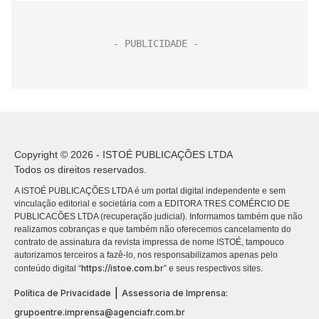
Copyright © 2026 - ISTOÉ PUBLICAÇÕES LTDA
Todos os direitos reservados.
A ISTOÉ PUBLICAÇÕES LTDA é um portal digital independente e sem
vinculação editorial e societária com a EDITORA TRES COMÉRCIO DE
PUBLICACÕES LTDA (recuperação judicial). Informamos também que não
realizamos cobranças e que também não oferecemos cancelamento do
contrato de assinatura da revista impressa de nome ISTOÉ, tampouco
autorizamos terceiros a fazê-lo, nos responsabilizamos apenas pelo
https://istoe.com.br
conteúdo digital “
” e seus respectivos sites.
|
Política de Privacidade
Assessoria de Imprensa:
grupoentre.imprensa@agenciafr.com.br