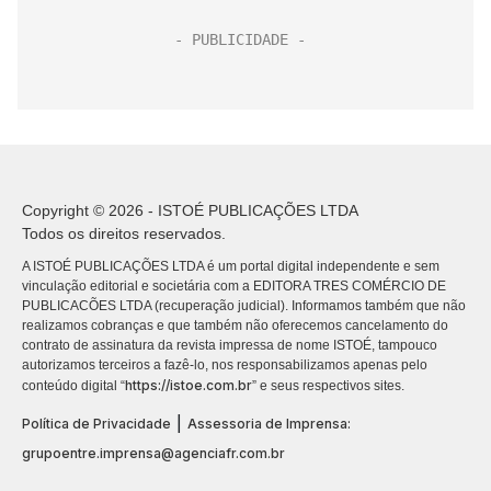
Copyright © 2026 - ISTOÉ PUBLICAÇÕES LTDA
Todos os direitos reservados.
A ISTOÉ PUBLICAÇÕES LTDA é um portal digital independente e sem
vinculação editorial e societária com a EDITORA TRES COMÉRCIO DE
PUBLICACÕES LTDA (recuperação judicial). Informamos também que não
realizamos cobranças e que também não oferecemos cancelamento do
contrato de assinatura da revista impressa de nome ISTOÉ, tampouco
autorizamos terceiros a fazê-lo, nos responsabilizamos apenas pelo
https://istoe.com.br
conteúdo digital “
” e seus respectivos sites.
|
Política de Privacidade
Assessoria de Imprensa:
grupoentre.imprensa@agenciafr.com.br