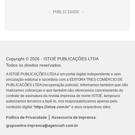
Copyright © 2026 - ISTOÉ PUBLICAÇÕES LTDA
Todos os direitos reservados.
A ISTOÉ PUBLICAÇÕES LTDA é um portal digital independente e sem
vinculação editorial e societária com a EDITORA TRES COMÉRCIO DE
PUBLICACÕES LTDA (recuperação judicial). Informamos também que não
realizamos cobranças e que também não oferecemos cancelamento do
contrato de assinatura da revista impressa de nome ISTOÉ, tampouco
autorizamos terceiros a fazê-lo, nos responsabilizamos apenas pelo
https://istoe.com.br
conteúdo digital “
” e seus respectivos sites.
|
Política de Privacidade
Assessoria de Imprensa:
grupoentre.imprensa@agenciafr.com.br