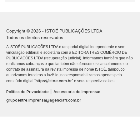
Copyright © 2026 - ISTOÉ PUBLICAÇÕES LTDA
Todos os direitos reservados.
A ISTOÉ PUBLICAÇÕES LTDA é um portal digital independente e sem
vinculação editorial e societária com a EDITORA TRES COMÉRCIO DE
PUBLICACÕES LTDA (recuperação judicial). Informamos também que não
realizamos cobranças e que também não oferecemos cancelamento do
contrato de assinatura da revista impressa de nome ISTOÉ, tampouco
autorizamos terceiros a fazê-lo, nos responsabilizamos apenas pelo
https://istoe.com.br
conteúdo digital “
” e seus respectivos sites.
|
Política de Privacidade
Assessoria de Imprensa:
grupoentre.imprensa@agenciafr.com.br