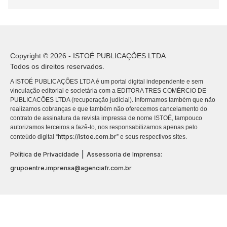
Copyright © 2026 - ISTOÉ PUBLICAÇÕES LTDA
Todos os direitos reservados.
A ISTOÉ PUBLICAÇÕES LTDA é um portal digital independente e sem
vinculação editorial e societária com a EDITORA TRES COMÉRCIO DE
PUBLICACÕES LTDA (recuperação judicial). Informamos também que não
realizamos cobranças e que também não oferecemos cancelamento do
contrato de assinatura da revista impressa de nome ISTOÉ, tampouco
autorizamos terceiros a fazê-lo, nos responsabilizamos apenas pelo
https://istoe.com.br
conteúdo digital “
” e seus respectivos sites.
|
Política de Privacidade
Assessoria de Imprensa:
grupoentre.imprensa@agenciafr.com.br