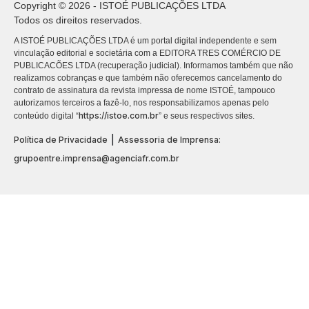
Copyright © 2026 - ISTOÉ PUBLICAÇÕES LTDA
Todos os direitos reservados.
A ISTOÉ PUBLICAÇÕES LTDA é um portal digital independente e sem
vinculação editorial e societária com a EDITORA TRES COMÉRCIO DE
PUBLICACÕES LTDA (recuperação judicial). Informamos também que não
realizamos cobranças e que também não oferecemos cancelamento do
contrato de assinatura da revista impressa de nome ISTOÉ, tampouco
autorizamos terceiros a fazê-lo, nos responsabilizamos apenas pelo
https://istoe.com.br
conteúdo digital “
” e seus respectivos sites.
|
Política de Privacidade
Assessoria de Imprensa:
grupoentre.imprensa@agenciafr.com.br