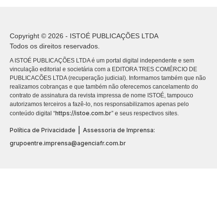
Copyright © 2026 - ISTOÉ PUBLICAÇÕES LTDA
Todos os direitos reservados.
A ISTOÉ PUBLICAÇÕES LTDA é um portal digital independente e sem
vinculação editorial e societária com a EDITORA TRES COMÉRCIO DE
PUBLICACÕES LTDA (recuperação judicial). Informamos também que não
realizamos cobranças e que também não oferecemos cancelamento do
contrato de assinatura da revista impressa de nome ISTOÉ, tampouco
autorizamos terceiros a fazê-lo, nos responsabilizamos apenas pelo
https://istoe.com.br
conteúdo digital “
” e seus respectivos sites.
|
Política de Privacidade
Assessoria de Imprensa:
grupoentre.imprensa@agenciafr.com.br