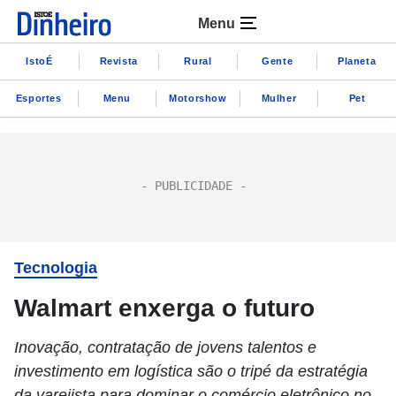
Menu
IstoÉ
Revista
Rural
Gente
Planeta
Esportes
Menu
Motorshow
Mulher
Pet
Tecnologia
Walmart enxerga o futuro
Inovação, contratação de jovens talentos e
investimento em logística são o tripé da estratégia
da varejista para dominar o comércio eletrônico no