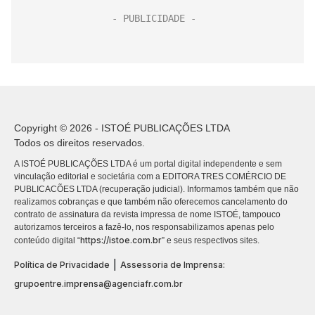
Copyright © 2026 - ISTOÉ PUBLICAÇÕES LTDA
Todos os direitos reservados.
A ISTOÉ PUBLICAÇÕES LTDA é um portal digital independente e sem
vinculação editorial e societária com a EDITORA TRES COMÉRCIO DE
PUBLICACÕES LTDA (recuperação judicial). Informamos também que não
realizamos cobranças e que também não oferecemos cancelamento do
contrato de assinatura da revista impressa de nome ISTOÉ, tampouco
autorizamos terceiros a fazê-lo, nos responsabilizamos apenas pelo
https://istoe.com.br
conteúdo digital “
” e seus respectivos sites.
|
Política de Privacidade
Assessoria de Imprensa:
grupoentre.imprensa@agenciafr.com.br