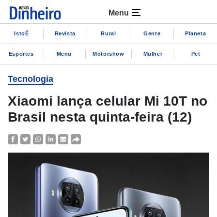
Menu
IstoÉ
Revista
Rural
Gente
Planeta
Esportes
Menu
Motorshow
Mulher
Pet
Tecnologia
Xiaomi lança celular Mi 10T no
Brasil nesta quinta-feira (12)