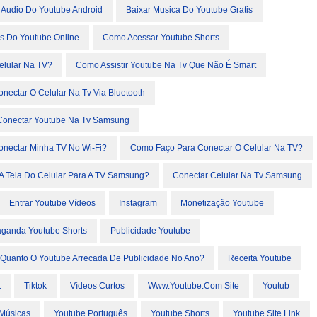
 Audio Do Youtube Android
Baixar Musica Do Youtube Gratis
os Do Youtube Online
Como Acessar Youtube Shorts
elular Na TV?
Como Assistir Youtube Na Tv Que Não É Smart
ectar O Celular Na Tv Via Bluetooth
onectar Youtube Na Tv Samsung
nectar Minha TV No Wi-Fi?
Como Faço Para Conectar O Celular Na TV?
A Tela Do Celular Para A TV Samsung?
Conectar Celular Na Tv Samsung
Entrar Youtube Vídeos
Instagram
Monetização Youtube
ganda Youtube Shorts
Publicidade Youtube
Quanto O Youtube Arrecada De Publicidade No Ano?
Receita Youtube
t
Tiktok
Vídeos Curtos
Www.youtube.com Site
Youtub
Músicas
Youtube Português
Youtube Shorts
Youtube Site Link