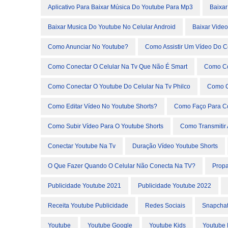
Aplicativo Para Baixar Música Do Youtube Para Mp3
Baixar
Baixar Musica Do Youtube No Celular Android
Baixar Vide
Como Anunciar No Youtube?
Como Assistir Um Vídeo Do C
Como Conectar O Celular Na Tv Que Não É Smart
Como Con
Como Conectar O Youtube Do Celular Na Tv Philco
Como C
Como Editar Vídeo No Youtube Shorts?
Como Faço Para Co
Como Subir Vídeo Para O Youtube Shorts
Como Transmitir 
Conectar Youtube Na Tv
Duração Vídeo Youtube Shorts
O Que Fazer Quando O Celular Não Conecta Na TV?
Propa
Publicidade Youtube 2021
Publicidade Youtube 2022
Receita Youtube Publicidade
Redes Sociais
Snapcha
Youtube
Youtube Google
Youtube Kids
Youtube 