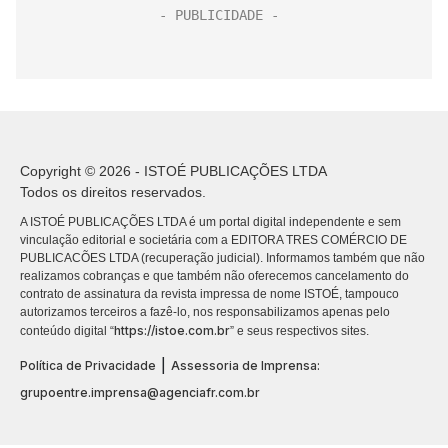
Copyright © 2026 - ISTOÉ PUBLICAÇÕES LTDA
Todos os direitos reservados.
A ISTOÉ PUBLICAÇÕES LTDA é um portal digital independente e sem
vinculação editorial e societária com a EDITORA TRES COMÉRCIO DE
PUBLICACÕES LTDA (recuperação judicial). Informamos também que não
realizamos cobranças e que também não oferecemos cancelamento do
contrato de assinatura da revista impressa de nome ISTOÉ, tampouco
autorizamos terceiros a fazê-lo, nos responsabilizamos apenas pelo
https://istoe.com.br
conteúdo digital “
” e seus respectivos sites.
|
Política de Privacidade
Assessoria de Imprensa:
grupoentre.imprensa@agenciafr.com.br