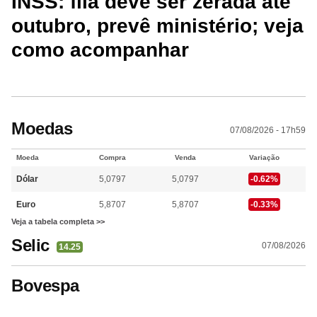
INSS: fila deve ser zerada até
outubro, prevê ministério; veja
como acompanhar
Moedas
07/08/2026 - 17h59
Moeda
Compra
Venda
Variação
Dólar
5,0797
5,0797
-0.62%
Euro
5,8707
5,8707
-0.33%
Veja a tabela completa >>
Selic
07/08/2026
14.25
Bovespa